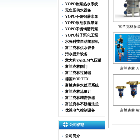
YOPO热泵热水系统
无负压供水设备
YOPO不锈钢潜水泵
YOPO泳池泵温泉泵
富兰克林多
YOPO不锈钢潜污泵
YOPO转子泵化工泵
水务科技自动施肥机
富兰克林供水设备
污水提升设备
意大利VAREM气压罐
富兰克林阀门
富兰克林 
富兰克林过滤器
德国VORTEX
富兰克林水处理系统
富兰克林流量计
富兰克林精密仪器
富兰克林不锈钢法兰
优派电气控制设备
富兰克林 
公司信息
公司简介